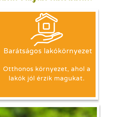
Barátságos lakókörnyezet
Otthonos környezet, ahol a
lakók jól érzik magukat.