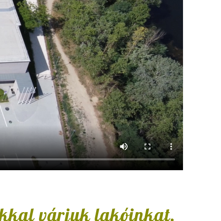
kkal várjuk lakóinkat.