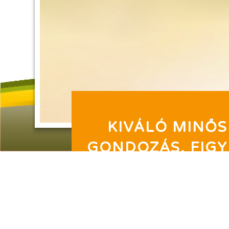
KIVÁLÓ MINŐ
GONDOZÁS, FIG
ÉS SZERETETTE
KÖRNYEZETB