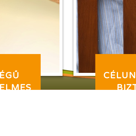
SÉGŰ
CÉLUN
YELMES
BIZ
LJES
BOL
EN