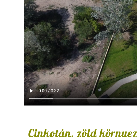
Cinkotán, zöld környe