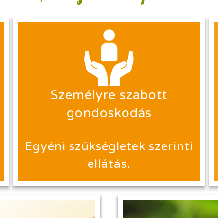
Személyre szabott
gondoskodás
Egyéni szükségletek szerinti
ellátás.