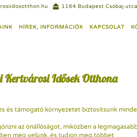
rosiidosotthon.hu
1164 Budapest Csobaj utca
AINK
HÍREK, INFORMÁCIÓK
KAPCSOLAT
K
i Kertvárosi Idősek Otthona
jes és támogató környezetet biztosítsunk mind
őrizni az önállóságot, miközben a legmagasabb
edjen meg velünk, és tudjon meg többet