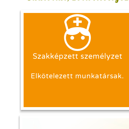
Szakképzett személyzet
Elkötelezett munkatársak.