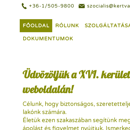
+36-1/505-9800
szocialis@kertva
FŐOLDAL
RÓLUNK
SZOLGÁLTATÁS
DOKUMENTUMOK
Üdvözöljük a XVI. kerület
weboldalán!
Célunk, hogy biztonságos, szeretettel
lakónk számára.
Életük ezen szakaszában segítünk meg
ápolást és figyelmet nyújtjuk. Ismerk